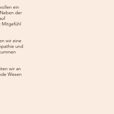
wollen ein
. Neben der
auf
t Mitgefühl
n wir eine
mpathie und
stummen
ten wir an
lende Wesen