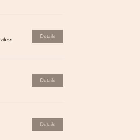
Details
tzikon
Details
Details